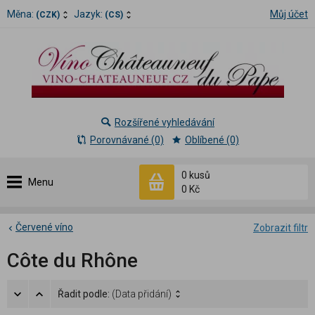
Měna:
Jazyk:
Můj účet
(CZK)
(CS)
Rozšířené vyhledávání
Porovnávané (0)
Oblíbené (0)
0 kusů
Menu
0 Kč
Červené víno
Zobrazit filtr
Côte du Rhône
Řadit podle:
(Data přidání)