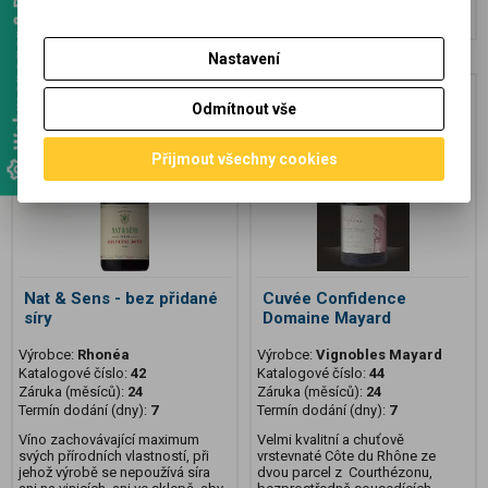
Webmanager & Designer
Koupit
Koupit
Nastavení
Není na skladě
Odmítnout vše
Přijmout všechny cookies
Nat & Sens - bez přidané
Cuvée Confidence
síry
Domaine Mayard
Výrobce:
Rhonéa
Výrobce:
Vignobles Mayard
Katalogové číslo:
42
Katalogové číslo:
44
Záruka (měsíců):
24
Záruka (měsíců):
24
Termín dodání (dny):
7
Termín dodání (dny):
7
Víno zachovávající maximum
Velmi kvalitní a chuťově
svých přírodních vlastností, při
vrstevnaté Côte du Rhône ze
jehož výrobě se nepoužívá síra
dvou parcel z Courthézonu,