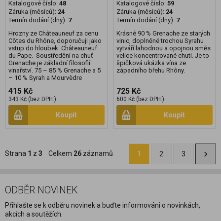
Katalogové číslo:
48
Katalogové číslo:
59
Záruka (měsíců):
24
Záruka (měsíců):
24
Termín dodání (dny):
7
Termín dodání (dny):
7
Hrozny ze Châteauneuf za cenu
Krásné 90 % Grenache ze starých
Côtes du Rhône, doporučuji jako
vinic, doplněné trochou Syrahu
vstup do hloubek Châteauneuf
vytváří lahodnou a opojnou směs
du Pape. Soustředění na chuť
velice koncentrované chuti. Je to
Grenache je základní filosofií
špičková ukázka vína ze
vinařství. 75 – 85 % Grenache a 5
západního břehu Rhôny.
– 10 % Syrah a Mourvèdre
415 Kč
725 Kč
343 Kč (bez DPH:)
600 Kč (bez DPH:)
Koupit
Koupit
Strana
1
z
3
Celkem
26
záznamů
1
2
3
ODBĚR NOVINEK
Přihlašte se k odběru novinek a buďte informováni o novinkách,
akcích a soutěžích.