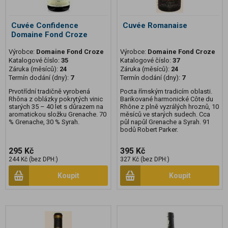
Cuvée Confidence
Cuvée Romanaise
Domaine Fond Croze
Výrobce:
Domaine Fond Croze
Výrobce:
Domaine Fond Croze
Katalogové číslo:
35
Katalogové číslo:
37
Záruka (měsíců):
24
Záruka (měsíců):
24
Termín dodání (dny):
7
Termín dodání (dny):
7
Prvotřídní tradičně vyrobená
Pocta římským tradicím oblasti.
Rhôna z oblázky pokrytých vinic
Barikované harmonické Côte du
starých 35 – 40 let s důrazem na
Rhône z plně vyzrálých hroznů, 10
aromatickou složku Grenache. 70
měsíců ve starých sudech. Cca
% Grenache, 30 % Syrah.
půl napůl Grenache a Syrah. 91
bodů Robert Parker.
295 Kč
395 Kč
244 Kč (bez DPH:)
327 Kč (bez DPH:)
Koupit
Koupit