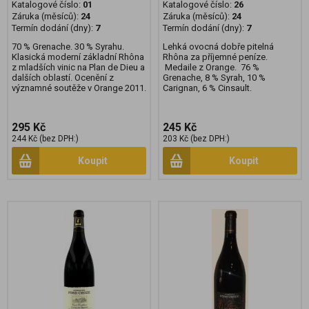
Katalogové číslo:
01
Katalogové číslo:
26
Záruka (měsíců):
24
Záruka (měsíců):
24
Termín dodání (dny):
7
Termín dodání (dny):
7
70 % Grenache. 30 % Syrahu.
Lehká ovocná dobře pitelná
Klasická moderní základní Rhôna
Rhôna za příjemné peníze.
z mladších vinic na Plan de Dieu a
Medaile z Orange. 76 %
dalších oblastí. Ocenění z
Grenache, 8 % Syrah, 10 %
významné soutěže v Orange 2011.
Carignan, 6 % Cinsault.
295 Kč
245 Kč
244 Kč (bez DPH:)
203 Kč (bez DPH:)
Koupit
Koupit