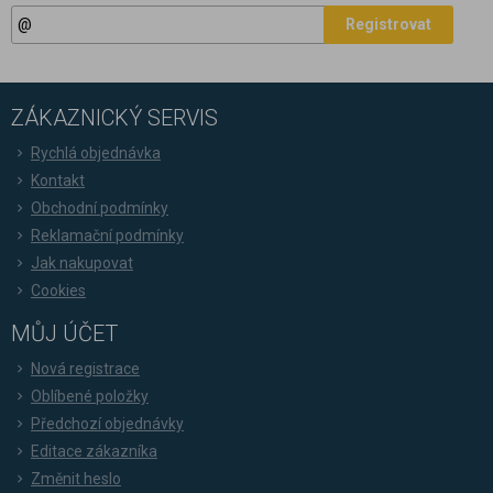
Registrovat
ZÁKAZNICKÝ SERVIS
Rychlá objednávka
Kontakt
Obchodní podmínky
Reklamační podmínky
Jak nakupovat
Cookies
MŮJ ÚČET
Nová registrace
Oblíbené položky
Předchozí objednávky
Editace zákazníka
Změnit heslo