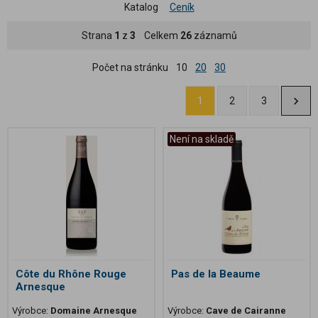
Katalog
Ceník
Strana
1
z
3
Celkem
26
záznamů
Počet na stránku
10
20
30
1
2
3
Není na skladě
Côte du Rhône Rouge
Pas de la Beaume
Arnesque
Výrobce:
Domaine Arnesque
Výrobce:
Cave de Cairanne