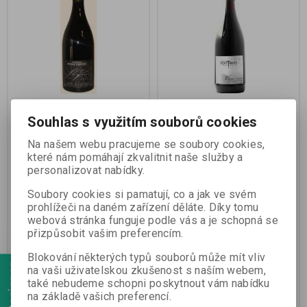
Cuvée Shyrus
Côte du Rhône Rouge
Souhlas s využitím souborů cookies
Na našem webu pracujeme se soubory cookies,
Výrobce:
Domaine Fond Croze
Výrobce:
Domaine Fontavin
které nám pomáhají zkvalitnit naše služby a
Katalogové číslo:
38
Katalogové číslo:
41
personalizovat nabídky.
Záruka (měsíců):
24
Záruka (měsíců):
24
Termín dodání (dny):
7
Termín dodání (dny):
7
Soubory cookies si pamatují, co a jak ve svém
Výjimečné skoro čisté Syrah z
Vyvážené a typické víno z jižní
prohlížeči na daném zařízení děláte. Díky tomu
Côte du Rhône, 14 měsíců
Rhôny s výjimečně jemnou a
webová stránka funguje podle vás a je schopná se
v sudech, až 10letý potenciál. 97
výraznou chutí . Grenache 75%,
% Syrah a 3 % Viognier (bílá
Mourvèdre 10%, Syrah 10% a
přizpůsobit vašim preferencím.
odrůda)
Cinsault 5%,
Blokování některých typů souborů může mít vliv
na vaši uživatelskou zkušenost s naším webem,
445 Kč
340 Kč
také nebudeme schopni poskytnout vám nabídku
368 Kč (bez DPH:)
281 Kč (bez DPH:)
na základě vašich preferencí.