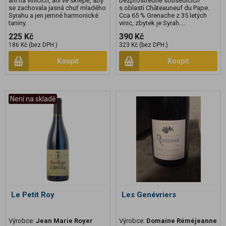
ani na vinicích, ani ve sklepě, aby
bezprostředně sousedících
se zachovala jasná chuť mladého
s oblastí Chȃteauneuf du Pape.
Syrahu a jen jemné harmonické
Cca 65 % Grenache z 35 letých
taniny.
vinic, zbytek je Syrah....
225 Kč
390 Kč
186 Kč (bez DPH:)
323 Kč (bez DPH:)
Koupit
Koupit
Není na skladě
Le Petit Roy
Les Genévriers
Výrobce:
Jean Marie Royer
Výrobce:
Domaine Réméjeanne