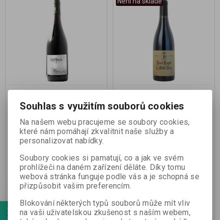
Není na skladě
Côte du Rhône Rouge
Le Petit Roy
Souhlas s využitím souborů cookies
Výrobce:
Domaine Fontavin
Výrobce:
Jean Marie Royer
Na našem webu pracujeme se soubory cookies,
Katalogové číslo:
41
Katalogové číslo:
48
které nám pomáhají zkvalitnit naše služby a
Záruka (měsíců):
24
Záruka (měsíců):
24
personalizovat nabídky.
Termín dodání (dny):
7
Termín dodání (dny):
7
Soubory cookies si pamatují, co a jak ve svém
Vyvážené a typické víno z jižní
Hrozny ze Châteauneuf za cenu
prohlížeči na daném zařízení děláte. Díky tomu
Rhôny s výjimečně jemnou a
Côtes du Rhône, doporučuji jako
webová stránka funguje podle vás a je schopná se
výraznou chutí . Grenache 75%,
vstup do hloubek Châteauneuf
přizpůsobit vašim preferencím.
Mourvèdre 10%, Syrah 10% a
du Pape. Soustředění na chuť
Cinsault 5%,
Grenache je základní filosofií
Blokování některých typů souborů může mít vliv
vinařství. 75 – 85 % Grenache a 5
– 10 % Syrah a Mourvèdre
na vaši uživatelskou zkušenost s naším webem,