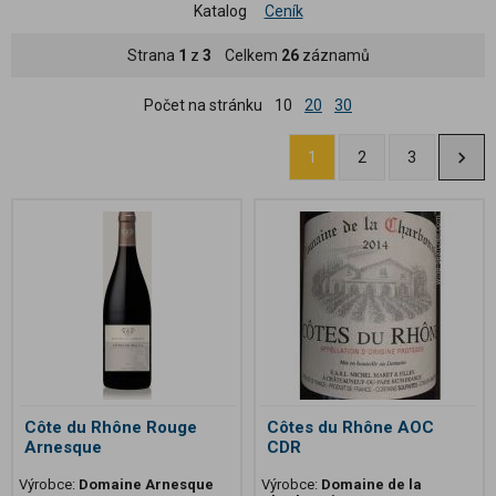
Katalog
Ceník
Strana
1
z
3
Celkem
26
záznamů
Počet na stránku
10
20
30
1
2
3
Côte du Rhône Rouge
Côtes du Rhône AOC
Arnesque
CDR
Výrobce:
Domaine Arnesque
Výrobce:
Domaine de la