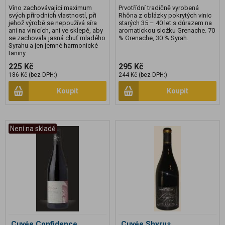
Víno zachovávající maximum
Prvotřídní tradičně vyrobená
svých přírodních vlastností, při
Rhôna z oblázky pokrytých vinic
jehož výrobě se nepoužívá síra
starých 35 – 40 let s důrazem na
ani na vinicích, ani ve sklepě, aby
aromatickou složku Grenache. 70
se zachovala jasná chuť mladého
% Grenache, 30 % Syrah.
Syrahu a jen jemné harmonické
taniny.
225 Kč
295 Kč
186 Kč (bez DPH:)
244 Kč (bez DPH:)
Koupit
Koupit
Není na skladě
Cuvée Confidence
Cuvée Shyrus