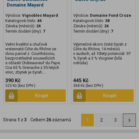
Domaine Mayard
Výrobce:
Vignobles Mayard
Výrobce:
Domaine Fond Croze
Katalogové číslo:
44
Katalogové číslo:
38
Záruka (měsíců):
24
Záruka (měsíců):
24
Termín dodání (dny):
7
Termín dodání (dny):
7
Velmi kvalitní a chuťově
Výjimečné skoro čisté Syrah z
vrstevnaté Côte du Rhône ze
Côte du Rhône, 14 měsíců
dvou parcel z Courthézonu,
v sudech, až 10letý potenciál. 97
bezprostředně sousedících
% Syrah a 3 % Viognier (bílá
s oblastí Chȃteauneuf du Pape.
odrůda)
Cca 65 % Grenache z 35 letých
vinic, zbytek je Syrah....
390 Kč
445 Kč
323 Kč (bez DPH:)
368 Kč (bez DPH:)
Koupit
Koupit
Strana
1
z
3
Celkem
26
záznamů
1
2
3