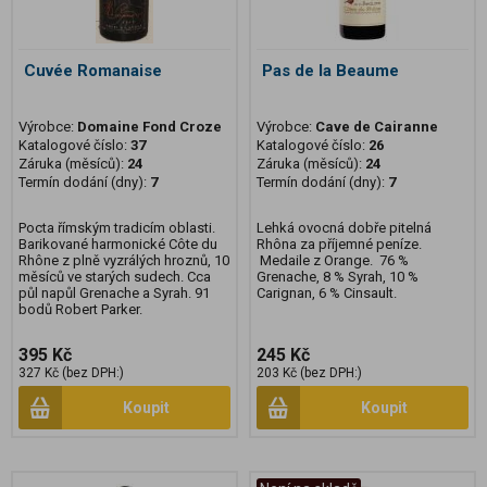
Cuvée Romanaise
Pas de la Beaume
Výrobce:
Domaine Fond Croze
Výrobce:
Cave de Cairanne
Katalogové číslo:
37
Katalogové číslo:
26
Záruka (měsíců):
24
Záruka (měsíců):
24
Termín dodání (dny):
7
Termín dodání (dny):
7
Pocta římským tradicím oblasti.
Lehká ovocná dobře pitelná
Barikované harmonické Côte du
Rhôna za příjemné peníze.
Rhône z plně vyzrálých hroznů, 10
Medaile z Orange. 76 %
měsíců ve starých sudech. Cca
Grenache, 8 % Syrah, 10 %
půl napůl Grenache a Syrah. 91
Carignan, 6 % Cinsault.
bodů Robert Parker.
395 Kč
245 Kč
327 Kč (bez DPH:)
203 Kč (bez DPH:)
Koupit
Koupit