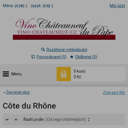
Měna:
Jazyk:
Můj účet
(CZK)
(CS)
Rozšířené vyhledávání
Porovnávané (0)
Oblíbené (0)
0 kusů
Menu
0 Kč
Červené víno
Zobrazit filtr
Côte du Rhône
Řadit podle:
(Od nejprohlíženějších)