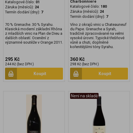
Charbonniere
Katalogové číslo:
01
Katalogové číslo:
180
Záruka (měsíců):
24
Záruka (měsíců):
24
Termín dodání (dny):
7
Termín dodání (dny):
7
70 % Grenache. 30 % Syrahu.
Víno z okrajů vinic u Chateauneuf
Klasická moderní základní Rhôna
du Pape. Grenache a Syrah,
z mladších vinic na Plan de Dieu a
tradičně zpracovávané na velmi
dalších oblastí. Ocenění z
vysoké úrovni. Typické třešňové
významné soutěže v Orange 2011.
vůně a chuti, doplněné
kořenitějšími tóny Syrahu.
295 Kč
360 Kč
244 Kč (bez DPH:)
298 Kč (bez DPH:)
Koupit
Koupit
Není na skladě