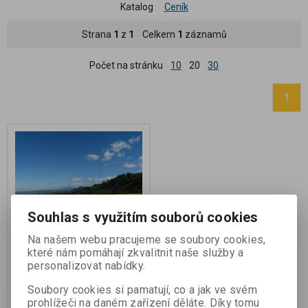
Katalog
Ceník
Strana
1
z
1
Celkem
1
záznamů
Počet na stránku
10
20
30
1
Souhlas s využitím souborů cookies
Na našem webu pracujeme se soubory cookies,
Plan de Dieu
které nám pomáhají zkvalitnit naše služby a
personalizovat nabídky.
Katalogové číslo:
126
Záruka (měsíců):
24
Soubory cookies si pamatují, co a jak ve svém
Termín dodání (dny):
7
prohlížeči na daném zařízení děláte. Díky tomu