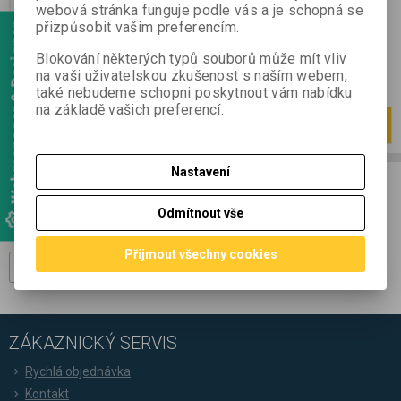
webová stránka funguje podle vás a je schopná se
0 Kč
přizpůsobit vašim preferencím.
0 Kč (bez DPH:)
Webmanager & Designer
Koupit
Blokování některých typů souborů může mít vliv
na vaši uživatelskou zkušenost s naším webem,
také nebudeme schopni poskytnout vám nabídku
na základě vašich preferencí.
Strana
1
z
1
Celkem
1
záznamů
1
Nastavení
ODBĚR NOVINEK
Odmítnout vše
Přihlašte se k odběru novinek a buďte informováni o novinkách,
akcích a soutěžích.
Přijmout všechny cookies
Registrovat
ZÁKAZNICKÝ SERVIS
Rychlá objednávka
Kontakt