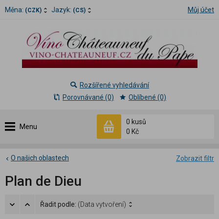
Měna:
Jazyk:
Můj účet
(CZK)
(CS)
Rozšířené vyhledávání
Porovnávané (0)
Oblíbené (0)
0 kusů
Menu
0 Kč
O našich oblastech
Zobrazit filtr
Plan de Dieu
Řadit podle:
(Data vytvoření)