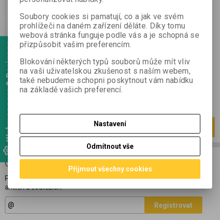
Výrobce:
Rhonéa
Katalogové číslo:
90
Soubory cookies si pamatují, co a jak ve svém
Záruka (měsíců):
24
prohlížeči na daném zařízení děláte. Díky tomu
Termín dodání (dny):
7
webová stránka funguje podle vás a je schopná se
Tradičně zpracovávané víno
přizpůsobit vašim preferencím.
Webmanager & Designer
z pahorkaté oblasti Roaix,
z písčitých půd zčásti pokrytých
Blokování některých typů souborů může mít vliv
velkými oblázky. Grenache a
na vaši uživatelskou zkušenost s naším webem,
Syrah.
také nebudeme schopni poskytnout vám nabídku
285 Kč
na základě vašich preferencí.
236 Kč (bez DPH:)
Nastavení
Strana
1
z
1
Celkem
1
záznamů
1
Odmítnout vše
ODBĚR NOVINEK
Přijmout všechny cookies
Přihlašte se k odběru novinek a buďte informováni o novinkách,
akcích a soutěžích.
Registrovat