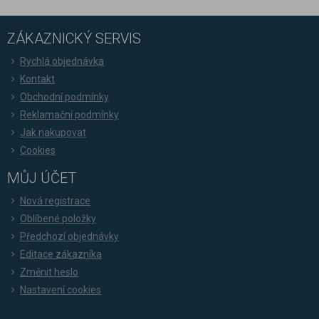
ZÁKAZNICKÝ SERVIS
Rychlá objednávka
Kontakt
Obchodní podmínky
Reklamační podmínky
Jak nakupovat
Cookies
MŮJ ÚČET
Nová registrace
Oblíbené položky
Předchozí objednávky
Editace zákazníka
Změnit heslo
Nastavení cookies