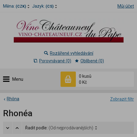
Měna:
Jazyk:
Můj účet
(CZK)
(CS)
Rozšířené vyhledávání
Porovnávané (0)
Oblíbené (0)
0 kusů
Menu
0 Kč
Rhôna
Zobrazit filtr
Rhonéa
Řadit podle:
(Od nejprodávanějších)