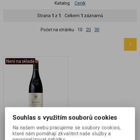
Katalog
Ceník
Strana
1
z
1
Celkem
1
záznamů
Počet na stránku
10
20
30
1
Není na skladě
Souhlas s využitím souborů cookies
Les Coudoulières, AOC
Côtes du Rhône Villages
Na našem webu pracujeme se soubory cookies,
Roaix,
které nám pomáhají zkvalitnit naše služby a
personalizovat nabídky.