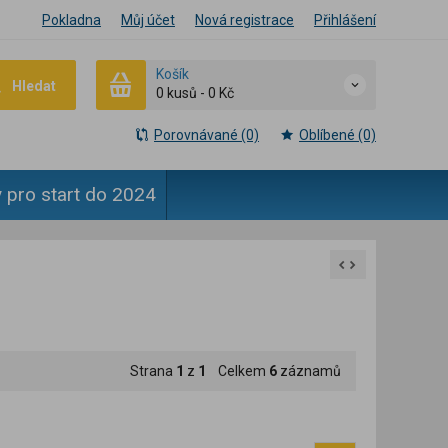
Pokladna
Můj účet
Nová registrace
Přihlášení
Košík
Hledat
0 kusů
-
0 Kč
Porovnávané (0)
Oblíbené (0)
 pro start do 2024
Strana
1
z
1
Celkem
6
záznamů