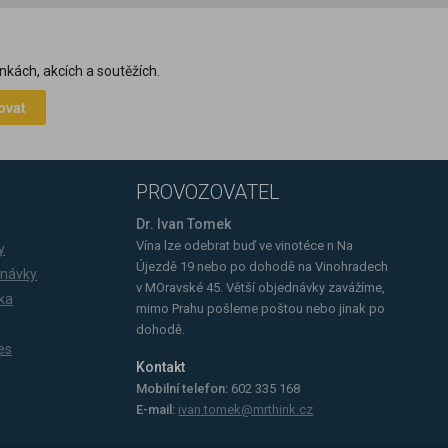
nkách, akcích a soutěžích.
ovat
PROVOZOVATEL
Dr. Ivan Tomek
Vína lze odebrat buď ve vinotéce n Na
y
Újezdě 19 nebo po dohodě na Vinohradech
dnávky
v MOravské 45. Větší objednávky zavážíme,
ka
mimo Prahu pošleme poštou nebo jinak po
dohodě.
es
Kontakt
Mobilní telefon:
602 335 168
E-mail:
ivan.tomek@mrthink.cz