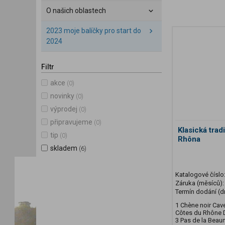
O našich oblastech
2023 moje balíčky pro start do
2024
Filtr
akce
(0)
novinky
(0)
výprodej
(0)
připravujeme
(0)
Klasická trad
tip
(0)
Rhôna
skladem
(6)
Katalogové číslo
Záruka (měsíců)
Termín dodání (d
1 Chène noir Cav
Côtes du Rhône
3 Pas de la Beau