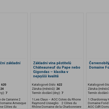
iční základní
Základní vína pěstitelů
Červenobílý
Châteauneuf du Pape nebo
Domaine F
Gigondas – klasika v
nejvyšší kvalitě
:
620
Katalogové číslo:
622
Katalogové čís
:
24
Záruka (měsíců):
24
Záruka (měsíc
ny):
7
Termín dodání (dny):
7
Termín dodání 
e de Cairanne 2
1 Les Claux – AOC Cotes du Rhone
1 Chardonnay 
 Domaine Arnesque
Raymond Usseglio 2 Côtes du
Domaine Fond 
me Côtes du
Rhône Domaine de la Charbonniere
AOC CdR Domai