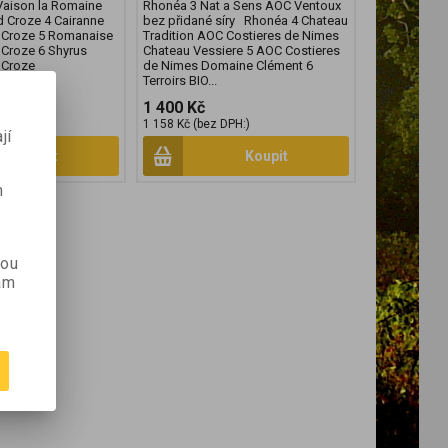
Vaison la Romaine
Rhonéa 3 Nat a Sens AOC Ventoux
Croze 4 Cairanne
bez přidané síry Rhonéa 4 Chateau
Croze 5 Romanaise
Tradition AOC Costieres de Nimes
Croze 6 Shyrus
Chateau Vessiere 5 AOC Costieres
 Croze
de Nimes Domaine Clément 6
Terroirs BIO...
1 400 Kč
PH:)
1 158 Kč (bez DPH:)
jí
Koupit
Koupit
m
kou
ám