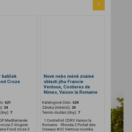
1
 balíček
Nové nebo méně známé
ond Croze
oblasti jihu Francie
Ventoux, Costieres de
Nimes, Vaison la Romaine
lo:
621
Katalogové číslo:
624
ů):
24
Záruka (měsíců):
24
(dny):
7
Termín dodání (dny):
7
IGP Mediterranée
1 Contrefort CDRV Vaison la
croze 2 Viognier
Romaine Rhonéa 2 Portail des
ne Fond croze 3
Oiseaux AOC Ventoux novinka