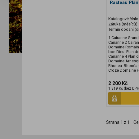
Rasteau Plan
Katalogové číslo
Záruka (měsíců)
Termín dodání (d
1 Cairanne Grand
Cairanne 2 Cair
Domaine Romain 
bon Dieu Plan de
Cairanne 4 Plan
Domaine Arnesqu
Rhonea Rhonéa 
Croze Domaine F
2 200 Kč
1 819 Kč (bez DPH
Strana
1
z
1
Ce