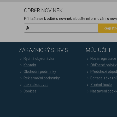
ODBĚR NOVINEK
Přihlašte se k odběru novinek a buďte informováni o novi
Registr
ZÁKAZNICKÝ SERVIS
MŮJ ÚČET
Rychlá objednávka
Nová registrace
Kontakt
Oblíbené položk
Obchodní podmínky
Předchozí obje
Reklamační podmínky
Editace zákazní
Jak nakupovat
Změnit heslo
Cookies
Nastavení cooki