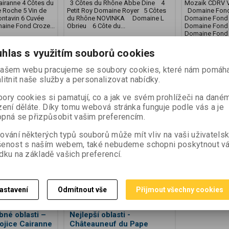
iranne 4 Côtes du
3 Côtes du Rhône Abbe Dine 4
Mozaik CDRV 
Roche 5 Vin de
Petit Roy Domaine Royer 5 Côtes
Domaine Fond 
tavin 6 Cuvée
du Rhône NOVINKA Domaine L
Domaine Fond 
ine Fond Croze...
Obrieu 6 Côte du...
Domaine Fond 
Domaine Fond
hlas s využitím souborů cookies
2 000 Kč
2 200 Kč
:)
1 653 Kč (bez DPH:)
1 819 Kč (bez D
ašem webu pracujeme se soubory cookies, které nám pomáha
litnit naše služby a personalizovat nabídky.
Koupit
Koupit
ory cookies si pamatují, co a jak ve svém prohlížeči na dané
zení děláte. Díky tomu webová stránka funguje podle vás a je
pná se přizpůsobit vašim preferencím.
ování některých typů souborů může mít vliv na vaši uživatels
šenost s naším webem, také nebudeme schopni poskytnout v
dku na základě vašich preferencí.
astavení
Odmítnout vše
Přijmout všechny cookies
bné oblasti –
Nejlepší oblasti -
rojice Cairanne
Châteauneuf du Pape