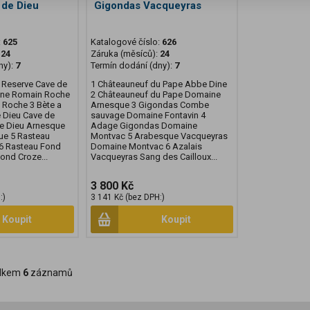
 de Dieu
Gigondas Vacqueyras
:
625
Katalogové číslo:
626
:
24
Záruka (měsíců):
24
ny):
7
Termín dodání (dny):
7
 Reserve Cave de
1 Châteauneuf du Pape Abbe Dine
anne Romain Roche
2 Châteauneuf du Pape Domaine
Roche 3 Bète a
Arnesque 3 Gigondas Combe
 Dieu Cave de
sauvage Domaine Fontavin 4
 de Dieu Arnesque
Adage Gigondas Domaine
e 5 Rasteau
Montvac 5 Arabesque Vacqueyras
6 Rasteau Fond
Domaine Montvac 6 Azalais
ond Croze...
Vacqueyras Sang des Cailloux...
3 800 Kč
:)
3 141 Kč (bez DPH:)
Koupit
Koupit
lkem
6
záznamů