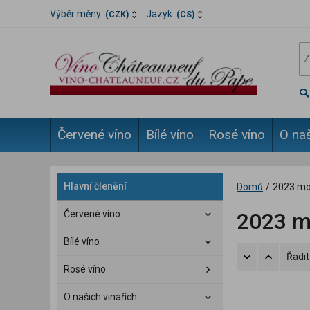
Výběr měny:
Jazyk:
(CZK)
(CS)
Červené víno
Bílé víno
Rosé víno
O naš
Hlavní členění
Domů
/
2023 moj
Červené víno
2023 mo
Bílé víno
Řadit
Rosé víno
O našich vinařích