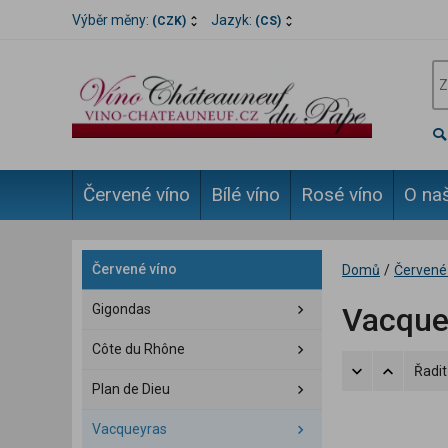
Výběr měny:
Jazyk:
(CZK)
(CS)
Červené víno
Bílé víno
Rosé víno
O naš
Červené víno
Domů
/
Červené
Gigondas
Vacque
Côte du Rhône
Řadit
Plan de Dieu
Vacqueyras