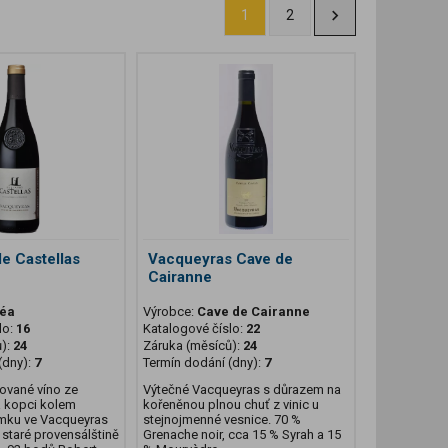
1
2
e Castellas
Vacqueyras Cave de
Cairanne
éa
Výrobce:
Cave de Cairanne
lo:
16
Katalogové číslo:
22
ů):
24
Záruka (měsíců):
24
(dny):
7
Termín dodání (dny):
7
ované víno ze
Výtečné Vacqueyras s důrazem na
na kopci kolem
kořeněnou plnou chuť z vinic u
mku ve Vacqueyras
stejnojmenné vesnice. 70 %
e staré provensálštině
Grenache noir, cca 15 % Syrah a 15