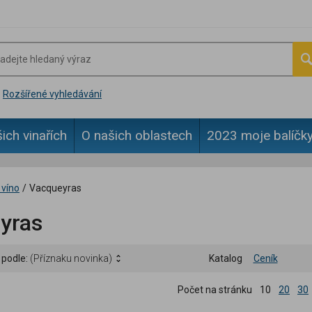
Rozšířené vyhledávání
ich vinařích
O našich oblastech
2023 moje balíčky
 víno
/
Vacqueyras
yras
 podle:
(Příznaku novinka)
Katalog
Ceník
Počet na stránku
10
20
30