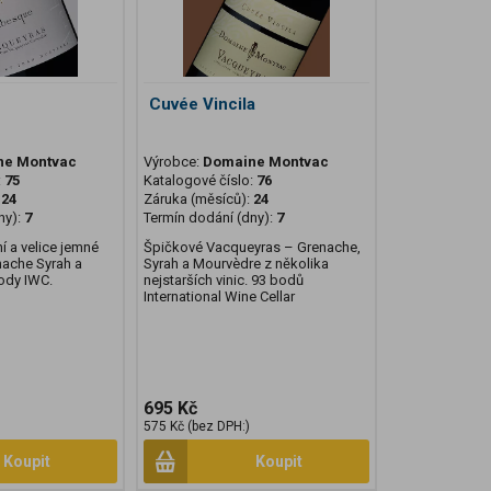
Cuvée Vincila
ne Montvac
Výrobce:
Domaine Montvac
:
75
Katalogové číslo:
76
:
24
Záruka (měsíců):
24
ny):
7
Termín dodání (dny):
7
í a velice jemné
Špičkové Vacqueyras – Grenache,
nache Syrah a
Syrah a Mourvèdre z několika
ody IWC.
nejstarších vinic. 93 bodů
International Wine Cellar
695 Kč
575 Kč (bez DPH:)
Koupit
Koupit