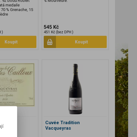
). 92 bodů Robert
% Mourvèdre.
latá medaile
. 70 % Grenache, 15
vèdre
545 Kč
:)
451 Kč (bez DPH:)
Koupit
Koupit
aïs
Cuvée Tradition
jí
Vacqueyras