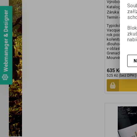
Výrobce:
Sang d
Soub
Katalogové číslo
zaří
Webmanager & Designer
Záruka (měsíců)
scho
Termín dodání (d
Typické silné nef
Blok
Vacqueyras poj
zku
rok podle jedné d
nabí
kořenitá chuť. Vin
dlouhodobě mezi 
v oblasti Vacque
Grenache, 20 % S
Mourvèdre, 3% Ci
N
635 Kč
525 Kč (bez DPH:)