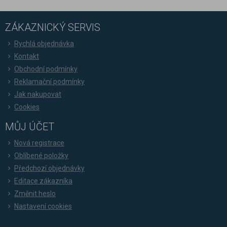
ZÁKAZNICKÝ SERVIS
Rychlá objednávka
Kontakt
Obchodní podmínky
Reklamační podmínky
Jak nakupovat
Cookies
MŮJ ÚČET
Nová registrace
Oblíbené položky
Předchozí objednávky
Editace zákazníka
Změnit heslo
Nastavení cookies