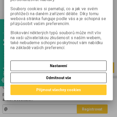
Výrobce:
Rhonéa
Katalogové číslo:
90
Soubory cookies si pamatují, co a jak ve svém
Záruka (měsíců):
24
prohlížeči na daném zařízení děláte. Díky tomu
Termín dodání (dny):
7
webová stránka funguje podle vás a je schopná se
Tradičně zpracovávané víno
přizpůsobit vašim preferencím.
Webmanager & Designer
z pahorkaté oblasti Roaix,
z písčitých půd zčásti pokrytých
Blokování některých typů souborů může mít vliv
velkými oblázky. Grenache a
na vaši uživatelskou zkušenost s naším webem,
Syrah.
také nebudeme schopni poskytnout vám nabídku
285 Kč
na základě vašich preferencí.
236 Kč (bez DPH:)
Nastavení
Strana
1
z
1
Celkem
1
záznamů
1
Odmítnout vše
ODBĚR NOVINEK
Přijmout všechny cookies
Přihlašte se k odběru novinek a buďte informováni o novinkách,
akcích a soutěžích.
Registrovat