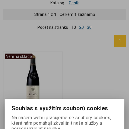
Katalog
Ceník
Strana
1
z
1
Celkem
1
záznamů
Počet na stránku
10
20
30
1
Není na skladě
Souhlas s využitím souborů cookies
Les Coudoulières, AOC
Côtes du Rhône Villages
Na našem webu pracujeme se soubory cookies,
Roaix,
které nám pomáhají zkvalitnit naše služby a
personalizovat nabídky.