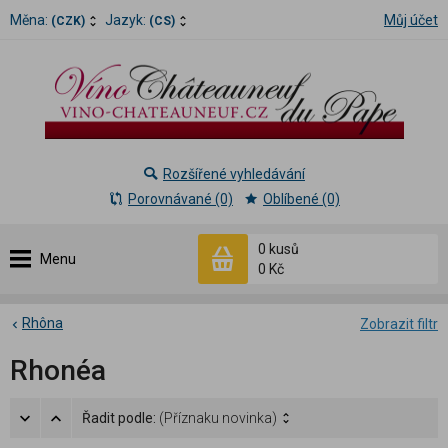
Měna:
Jazyk:
Můj účet
(CZK)
(CS)
Rozšířené vyhledávání
Porovnávané (0)
Oblíbené (0)
0 kusů
Menu
0 Kč
Rhôna
Zobrazit filtr
Rhonéa
Řadit podle:
(Příznaku novinka)