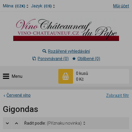
Měna:
Jazyk:
Můj účet
(CZK)
(CS)
Rozšířené vyhledávání
Porovnávané (0)
Oblíbené (0)
0 kusů
Menu
0 Kč
Červené víno
Zobrazit filtr
Gigondas
Řadit podle:
(Příznaku novinka)