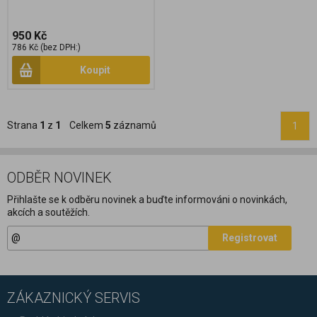
950 Kč
786 Kč (bez DPH:)
Koupit
Strana
1
z
1
Celkem
5
záznamů
1
ODBĚR NOVINEK
Přihlašte se k odběru novinek a buďte informováni o novinkách,
akcích a soutěžích.
Registrovat
ZÁKAZNICKÝ SERVIS