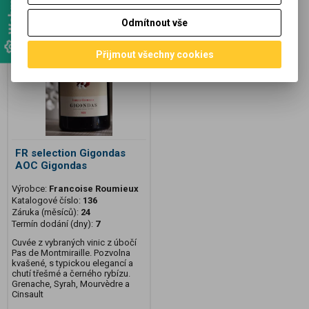
Odmítnout vše
Přijmout všechny cookies
FR selection Gigondas
AOC Gigondas
Výrobce:
Francoise Roumieux
Katalogové číslo:
136
Záruka (měsíců):
24
Termín dodání (dny):
7
Cuvée z vybraných vinic z úbočí
Pas de Montmiraille. Pozvolna
kvašené, s typickou elegancí a
chutí třešmé a černého rybízu.
Grenache, Syrah, Mourvèdre a
Cinsault