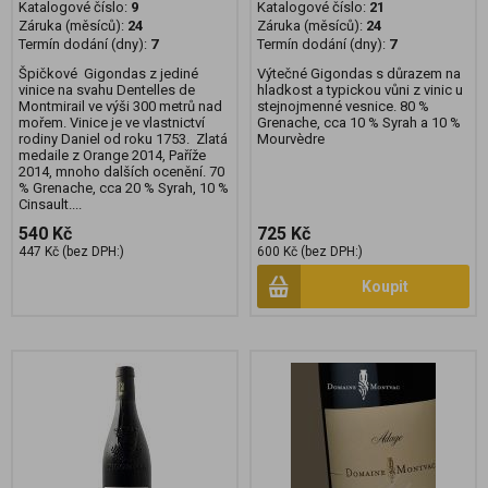
Katalogové číslo:
9
Katalogové číslo:
21
Záruka (měsíců):
24
Záruka (měsíců):
24
Termín dodání (dny):
7
Termín dodání (dny):
7
Špičkové Gigondas z jediné
Výtečné Gigondas s důrazem na
vinice na svahu Dentelles de
hladkost a typickou vůni z vinic u
Montmirail ve výši 300 metrů nad
stejnojmenné vesnice. 80 %
mořem. Vinice je ve vlastnictví
Grenache, cca 10 % Syrah a 10 %
rodiny Daniel od roku 1753. Zlatá
Mourvèdre
medaile z Orange 2014, Paříže
2014, mnoho dalších ocenění. 70
% Grenache, cca 20 % Syrah, 10 %
Cinsault....
540 Kč
725 Kč
447 Kč (bez DPH:)
600 Kč (bez DPH:)
Koupit