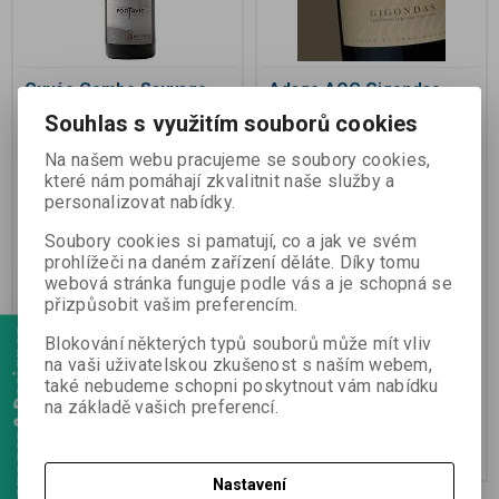
Cuvée Combe Sauvage
Adage AOC Gigondas
Gigondas
Souhlas s využitím souborů cookies
Výrobce:
Domaine Fontavin
Výrobce:
Domaine Montvac
Na našem webu pracujeme se soubory cookies,
Katalogové číslo:
40
Katalogové číslo:
80
které nám pomáhají zkvalitnit naše služby a
Záruka (měsíců):
24
Záruka (měsíců):
24
personalizovat nabídky.
Termín dodání (dny):
7
Termín dodání (dny):
7
Mohutné víno, typické pro oblast
Plné a elegantní Gigondas z
Soubory cookies si pamatují, co a jak ve svém
Gigondas s plnou chutí. 50letá
jediné vinice na výběžku hory
prohlížeči na daném zařízení děláte. Díky tomu
vinice dává koncentrované víno
Dentelles de Montmirail. 91 bodů
webová stránka funguje podle vás a je schopná se
s až 10letým skladovacím
Jeb Dunnuck Wine
potenciálem. Grenache (75%),
Advocate. Grenache 70%, Syrah
přizpůsobit vašim preferencím.
Mourvèdre (15%), Cinsault, Syrah
25% a Mourvèdre 5 %.
a Clairette - do 10%
Webmanager & Designer
Blokování některých typů souborů může mít vliv
na vaši uživatelskou zkušenost s naším webem,
také nebudeme schopni poskytnout vám nabídku
725 Kč
745 Kč
na základě vašich preferencí.
600 Kč (bez DPH:)
616 Kč (bez DPH:)
Koupit
Koupit
Nastavení