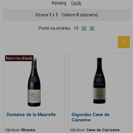
Katalog
Ceník
Strana
1
z
1
Celkem
5
záznamů
Počet na stránku
10
20
30
1
Není na skladě
Domaine de la Maurelle
Gigondas Cave de
Cairanne
Výrobce:
Rhonéa
Výrobce:
Cave de Cairanne